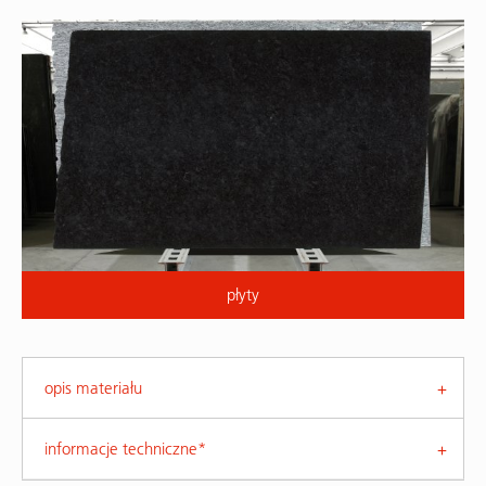
płyty
opis materiału
informacje techniczne*