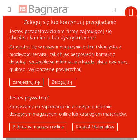
Expand Hidden Navigation Menu For More Options
Zaloguj się lub kontynuuj przeglądanie
wyszukiwanie
Jesteś przedstawicielem firmy zajmującej się
szukaj materiału
obróbką kamienia lub dystrybutorem?
Zarejestruj się w naszym magazynie online i skorzystaj z
możliwości serwisu, takich jak bezpośredni kontakt z
doradcą i szczegółowe informacje o każdej płycie (wymiary,
< powrót do przeglądu
grubość i wykończenie powierzchni).
SAINT HENRY BLACK
zarejestruj się
Zaloguj się
Jesteś prywatną?
Zapraszamy do zapoznania się z naszym publicznie
dostępnym magazynem online lub katalogiem materiałów.
Publiczny magazyn online
Katalof Materiałów