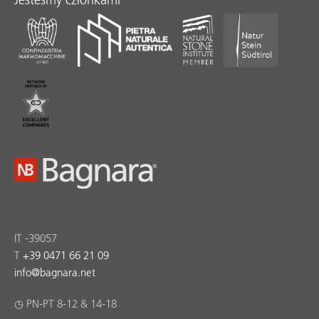
IT -39057
T
+39 0471 66 21 09
info
@
bagnara.net
◷ PN-PT 8-12 & 14-18