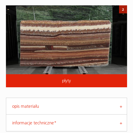
2
płyty
opis materiału
informacje techniczne*