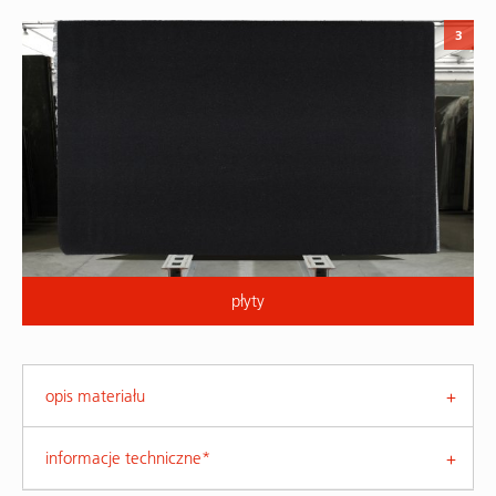
3
płyty
opis materiału
informacje techniczne*