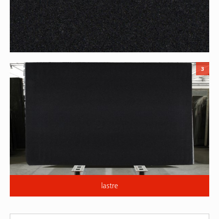
3
lastre