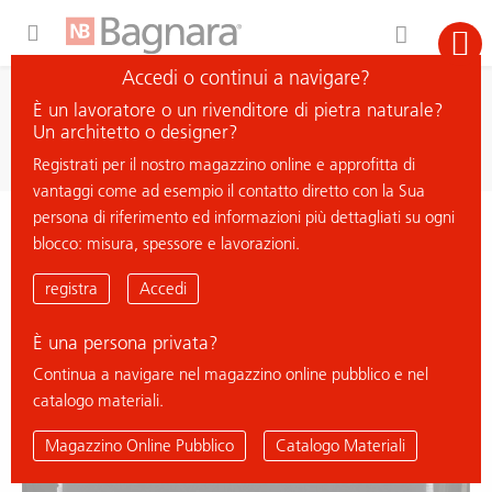
Expand Hidden Navigation Menu For More Options
Accedi o continui a navigare?
ricerca
È un lavoratore o un rivenditore di pietra naturale?
cerca materiale
Un architetto o designer?
Registrati per il nostro magazzino online e approfitta di
vantaggi come ad esempio il contatto diretto con la Sua
persona di riferimento ed informazioni più dettagliati su ogni
< ritorna all'elenco
blocco: misura, spessore e lavorazioni.
NERO SAN BENEDETTO
registra
Accedi
È una persona privata?
Continua a navigare nel magazzino online pubblico e nel
catalogo materiali.
Magazzino Online Pubblico
Catalogo Materiali