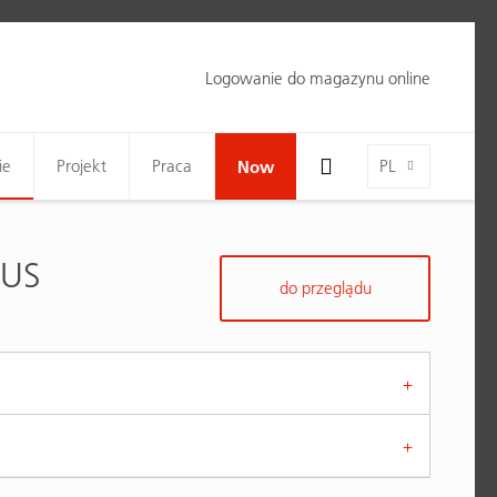
Logowanie do magazynu online
Toggle Search Bar Visibility For Wide Screens
Language-Toggle
ie
Projekt
Praca
Now
PL
TUS
do przeglądu