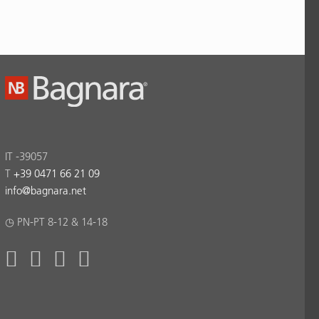
IT -39057
T
+39 0471 66 21 09
info
@
bagnara.net
◷ PN-PT 8-12 & 14-18