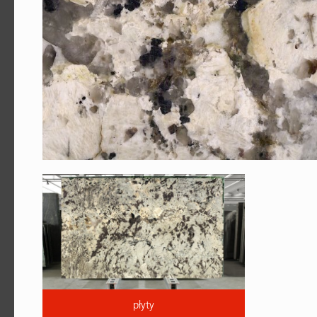
płyty