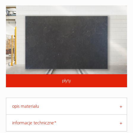
płyty
opis materiału
informacje techniczne*