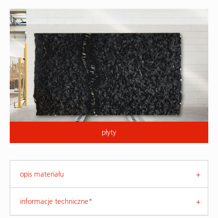
płyty
opis materiału
informacje techniczne*