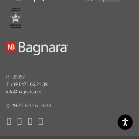
IT -39057
T
+39 0471 66 21 09
info
@
bagnara.net
◷ PN-PT 8-12 & 14-18