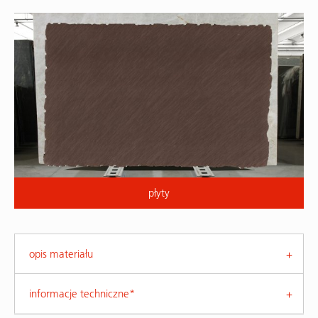
płyty
opis materiału
informacje techniczne*