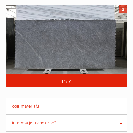
2
płyty
opis materiału
informacje techniczne*