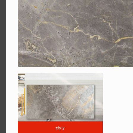
płyty