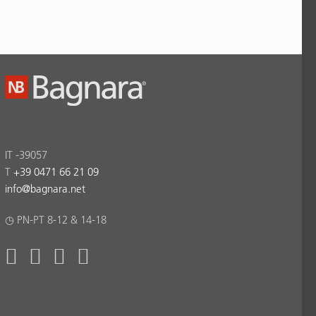
IT -39057
T
+39 0471 66 21 09
info
@
bagnara.net
◷ PN-PT 8-12 & 14-18