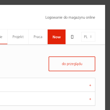
Logowanie do magazynu online
Toggle Search Bar Visibility For Wide Screens
Language-Toggle
ie
Projekt
Praca
Now
PL
do przeglądu