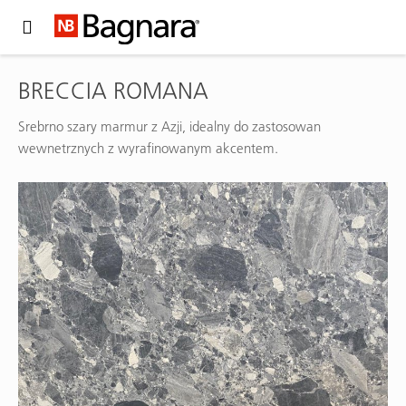
Expand Hidden Navigation Menu For More Options
BRECCIA ROMANA
Srebrno szary marmur z Azji, idealny do zastosowan
wewnetrznych z wyrafinowanym akcentem.