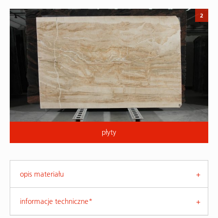
2
płyty
opis materiału
informacje techniczne*