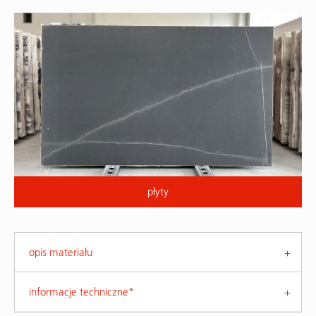
płyty
opis materiału
informacje techniczne*