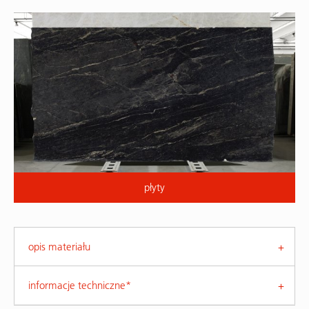
płyty
opis materiału
informacje techniczne*