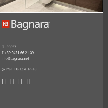
IT -39057
T
+39 0471 66 21 09
info
@
bagnara.net
◷ PN-PT 8-12 & 14-18