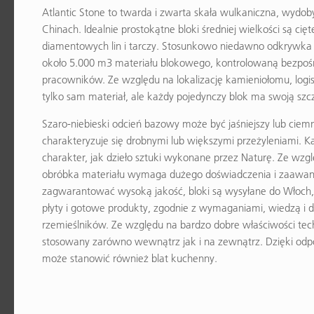
Atlantic Stone to twarda i zwarta skała wulkaniczna, wyd
Chinach. Idealnie prostokątne bloki średniej wielkości są ci
diamentowych lin i tarczy. Stosunkowo niedawno odkrywka 
około 5.000 m3 materiału blokowego, kontrolowaną bezpośr
pracowników. Ze względu na lokalizację kamieniołomu, log
tylko sam materiał, ale każdy pojedynczy blok ma swoją szc
Szaro-niebieski odcień bazowy może być jaśniejszy lub ciemni
charakteryzuje się drobnymi lub większymi przeżyleniami. 
charakter, jak dzieło sztuki wykonane przez Naturę. Ze wzg
obróbka materiału wymaga dużego doświadczenia i zaawans
zagwarantować wysoką jakość, bloki są wysyłane do Włoch,
płyty i gotowe produkty, zgodnie z wymaganiami, wiedzą i
rzemieślników. Ze względu na bardzo dobre właściwości tec
stosowany zarówno wewnątrz jak i na zewnątrz. Dzięki odpo
może stanowić również blat kuchenny.