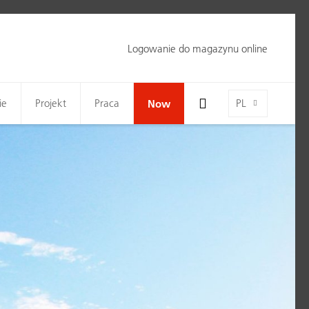
Logowanie do magazynu online
Toggle Search Bar Visibility For Wide Screens
Language-Toggle
ie
Projekt
Praca
Now
PL