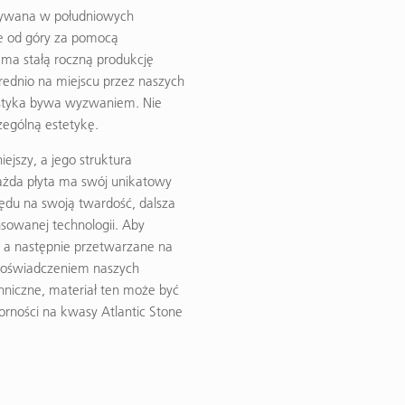
obywana w południowych
ęte od góry za pomocą
ma stałą roczną produkcję
ednio na miejscu przez naszych
istyka bywa wyzwaniem. Nie
zególną estetykę.
ejszy, a jego struktura
Każda płyta ma swój unikatowy
lędu na swoją twardość, dalsza
owanej technologii. Aby
 a następnie przetwarzane na
 doświadczeniem naszych
hniczne, materiał ten może być
rności na kwasy Atlantic Stone