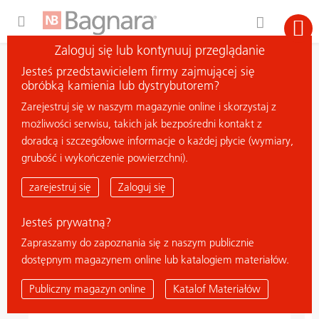
Expand Hidden Navigation Menu For More Options
Zaloguj się lub kontynuuj przeglądanie
wyszukiwanie
Jesteś przedstawicielem firmy zajmującej się
szukaj materiału
obróbką kamienia lub dystrybutorem?
Zarejestruj się w naszym magazynie online i skorzystaj z
możliwości serwisu, takich jak bezpośredni kontakt z
Nowości
doradcą i szczegółowe informacje o każdej płycie (wymiary,
grubość i wykończenie powierzchni).
nowość
zarejestruj się
Zaloguj się
Jesteś prywatną?
Zapraszamy do zapoznania się z naszym publicznie
dostępnym magazynem online lub katalogiem materiałów.
Publiczny magazyn online
Katalof Materiałów