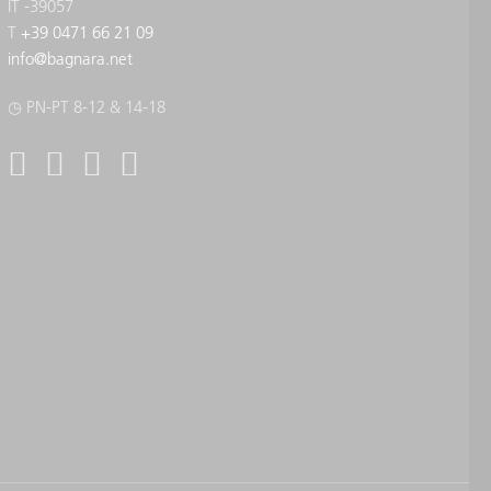
IT -39057
T
+39 0471 66 21 09
info
@
bagnara.net
◷ PN-PT 8-12 & 14-18