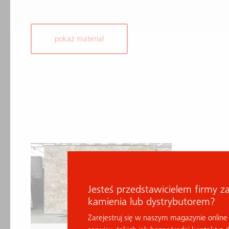
pokaż materiał
Jesteś przedstawicielem firmy z
kamienia lub dystrybutorem?
Zarejestruj się w naszym magazynie online 