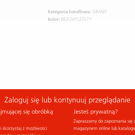
kategoria handlowa:
GRANIT
kolor:
BEZOWY,ZÓLTY
Zaloguj się lub kontynuuj przeglądanie
ajmującej się obróbką
Jesteś prywatną?
Zapraszamy do zapoznania się 
i skorzystaj z możliwości
magazynem online lub katalogi