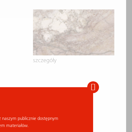
szczegóły
z naszym publicznie dostępnym
em materiałów.