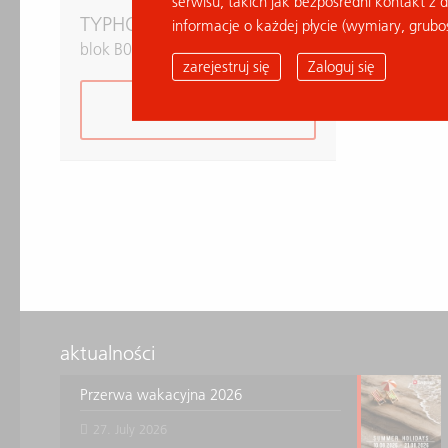
serwisu, takich jak bezpośredni kontakt z 
TYPHOON BORDEAUX
informacje o każdej płycie (wymiary, grubo
blok B037859
zarejestruj się
Zaloguj się
dodaj do listy
aktualności
Przerwa wakacyjna 2026
27. July 2026