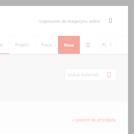
Logowanie do magazynu online
Search Toggle
Language-Toggle
ie
Projekt
Praca
Now
PL
szukaj materiału
< powrót do przeglądu