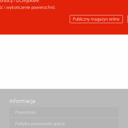
doradcą i szczegółowe
ść i wykończenie powierzchni).
Publiczny magazyn online
informacja
Prywatność
Polityka prywatności goście