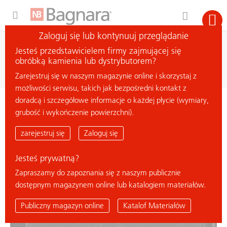
Expand Hidden Navigation Menu For More Options
Zaloguj się lub kontynuuj przeglądanie
wyszukiwanie
Jesteś przedstawicielem firmy zajmującej się
szukaj materiału
obróbką kamienia lub dystrybutorem?
Zarejestruj się w naszym magazynie online i skorzystaj z
możliwości serwisu, takich jak bezpośredni kontakt z
doradcą i szczegółowe informacje o każdej płycie (wymiary,
< powrót do przeglądu
grubość i wykończenie powierzchni).
TAN BROWN
zarejestruj się
Zaloguj się
Jesteś prywatną?
Zapraszamy do zapoznania się z naszym publicznie
dostępnym magazynem online lub katalogiem materiałów.
Publiczny magazyn online
Katalof Materiałów