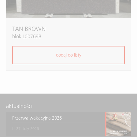
TAN BROWN
blok L007698
dodaj do listy
aktualności
Przerwa wakacyjna 2026
27. July 2026