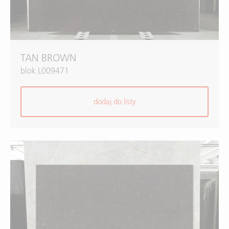
TAN BROWN
blok L009471
dodaj do listy