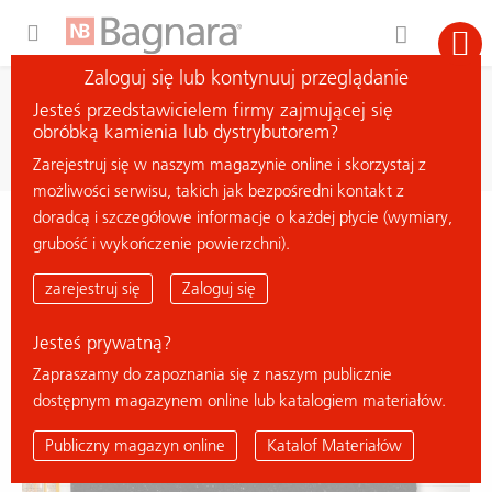
Expand Hidden Navigation Menu For More Options
Zaloguj się lub kontynuuj przeglądanie
wyszukiwanie
Jesteś przedstawicielem firmy zajmującej się
szukaj materiału
obróbką kamienia lub dystrybutorem?
Zarejestruj się w naszym magazynie online i skorzystaj z
możliwości serwisu, takich jak bezpośredni kontakt z
doradcą i szczegółowe informacje o każdej płycie (wymiary,
< powrót do przeglądu
grubość i wykończenie powierzchni).
LUNDHS EMERALD PEARL
zarejestruj się
Zaloguj się
Jesteś prywatną?
Zapraszamy do zapoznania się z naszym publicznie
dostępnym magazynem online lub katalogiem materiałów.
Publiczny magazyn online
Katalof Materiałów