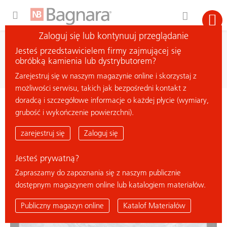
Expand Hidden Navigation Menu For More Options
Zaloguj się lub kontynuuj przeglądanie
wyszukiwanie
Jesteś przedstawicielem firmy zajmującej się
szukaj materiału
obróbką kamienia lub dystrybutorem?
Zarejestruj się w naszym magazynie online i skorzystaj z
możliwości serwisu, takich jak bezpośredni kontakt z
doradcą i szczegółowe informacje o każdej płycie (wymiary,
< powrót do przeglądu
grubość i wykończenie powierzchni).
LAGUNA SILVER
zarejestruj się
Zaloguj się
Jesteś prywatną?
Zapraszamy do zapoznania się z naszym publicznie
dostępnym magazynem online lub katalogiem materiałów.
Publiczny magazyn online
Katalof Materiałów