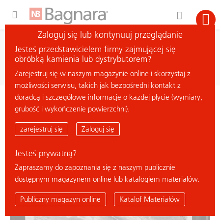
Expand Hidden Navigation Menu For More Options
Zaloguj się lub kontynuuj przeglądanie
wyszukiwanie
Jesteś przedstawicielem firmy zajmującej się
szukaj materiału
obróbką kamienia lub dystrybutorem?
Zarejestruj się w naszym magazynie online i skorzystaj z
możliwości serwisu, takich jak bezpośredni kontakt z
doradcą i szczegółowe informacje o każdej płycie (wymiary,
< powrót do przeglądu
grubość i wykończenie powierzchni).
LAGUNA BLUE
zarejestruj się
Zaloguj się
Jesteś prywatną?
Zapraszamy do zapoznania się z naszym publicznie
dostępnym magazynem online lub katalogiem materiałów.
Publiczny magazyn online
Katalof Materiałów