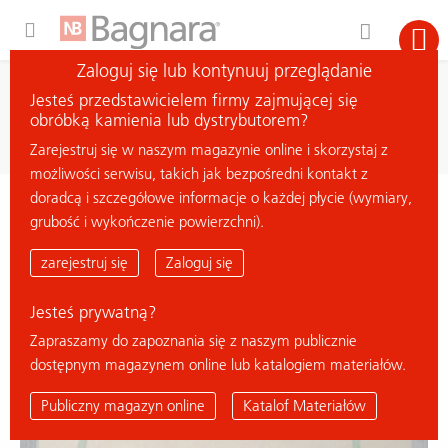
Expand Hidden Navigation Menu For More Options
Zaloguj się lub kontynuuj przeglądanie
wyszukiwanie
Jesteś przedstawicielem firmy zajmującej się
szukaj materiału
obróbką kamienia lub dystrybutorem?
Zarejestruj się w naszym magazynie online i skorzystaj z
możliwości serwisu, takich jak bezpośredni kontakt z
doradcą i szczegółowe informacje o każdej płycie (wymiary,
< powrót do przeglądu
grubość i wykończenie powierzchni).
HAUTEVILLE 3
zarejestruj się
Zaloguj się
Jesteś prywatną?
Zapraszamy do zapoznania się z naszym publicznie
dostępnym magazynem online lub katalogiem materiałów.
Publiczny magazyn online
Katalof Materiałów