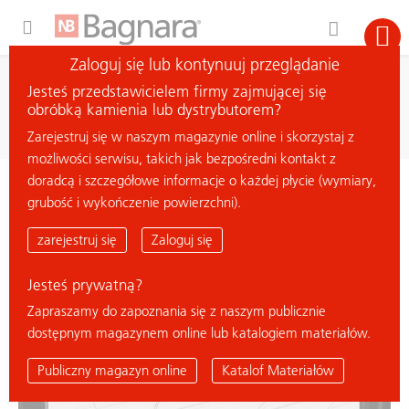
Expand Hidden Navigation Menu For More Options
Zaloguj się lub kontynuuj przeglądanie
wyszukiwanie
Jesteś przedstawicielem firmy zajmującej się
szukaj materiału
obróbką kamienia lub dystrybutorem?
Zarejestruj się w naszym magazynie online i skorzystaj z
możliwości serwisu, takich jak bezpośredni kontakt z
doradcą i szczegółowe informacje o każdej płycie (wymiary,
< powrót do przeglądu
grubość i wykończenie powierzchni).
DOMUS WHITE
zarejestruj się
Zaloguj się
Jesteś prywatną?
Zapraszamy do zapoznania się z naszym publicznie
dostępnym magazynem online lub katalogiem materiałów.
Publiczny magazyn online
Katalof Materiałów