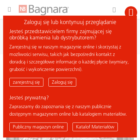
Expand Hidden Navigation Menu For More Options
Zaloguj się lub kontynuuj przeglądanie
wyszukiwanie
Jesteś przedstawicielem firmy zajmującej się
szukaj materiału
obróbką kamienia lub dystrybutorem?
Zarejestruj się w naszym magazynie online i skorzystaj z
możliwości serwisu, takich jak bezpośredni kontakt z
doradcą i szczegółowe informacje o każdej płycie (wymiary,
< powrót do przeglądu
grubość i wykończenie powierzchni).
CALACATTA BORDEAUX
zarejestruj się
Zaloguj się
Jesteś prywatną?
Zapraszamy do zapoznania się z naszym publicznie
dostępnym magazynem online lub katalogiem materiałów.
Publiczny magazyn online
Katalof Materiałów