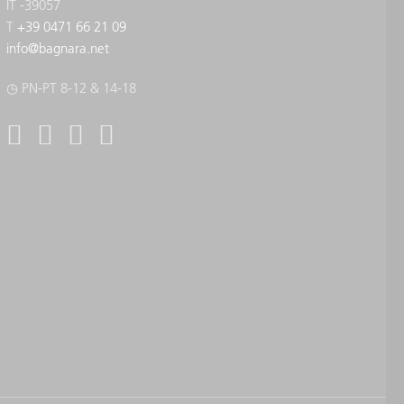
IT -39057
T
+39 0471 66 21 09
info
@
bagnara.net
◷ PN-PT 8-12 & 14-18