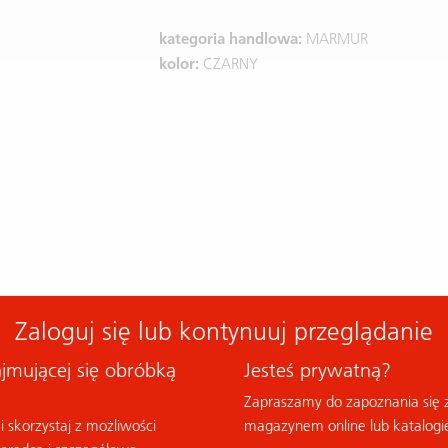
kategoria handlowa:
MARMUR
kolor:
CZARNY
Zaloguj się lub kontynuuj przeglądanie
ajmującej się obróbką
Jesteś prywatną?
Zapraszamy do zapoznania się 
i skorzystaj z możliwości
magazynem online lub katalogi