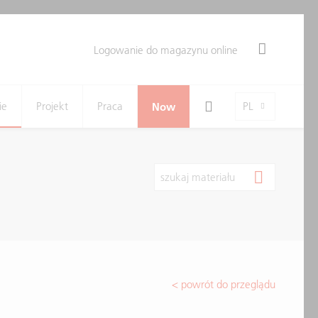
Logowanie do magazynu online
Search Toggle
Language-Toggle
ie
Projekt
Praca
Now
PL
szukaj materiału
< powrót do przeglądu