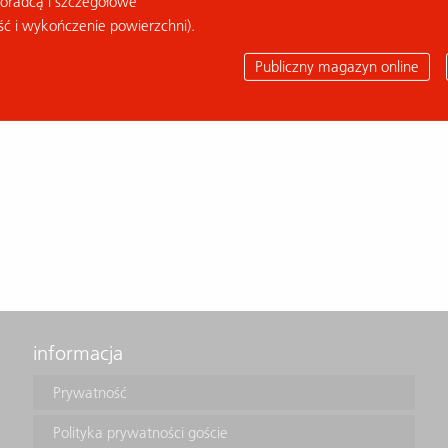
doradcą i szczegółowe
ść i wykończenie powierzchni).
Publiczny magazyn online
informacja
Prywatność
Polityka prywatności goście