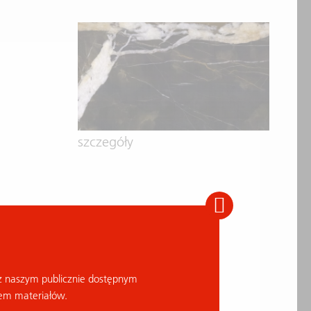
szczegóły
z naszym publicznie dostępnym
em materiałów.