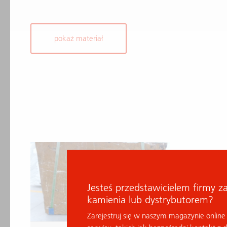
pokaż materiał
Jesteś przedstawicielem firmy z
kamienia lub dystrybutorem?
Zarejestruj się w naszym magazynie online 