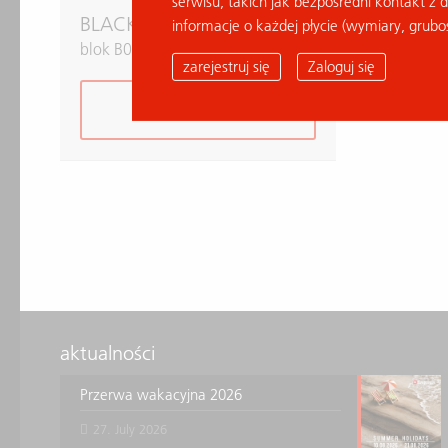
serwisu, takich jak bezpośredni kontakt z 
BLACK AND GOLD
informacje o każdej płycie (wymiary, grubo
blok B040220
zarejestruj się
Zaloguj się
dodaj do listy
aktualności
Przerwa wakacyjna 2026
27. July 2026