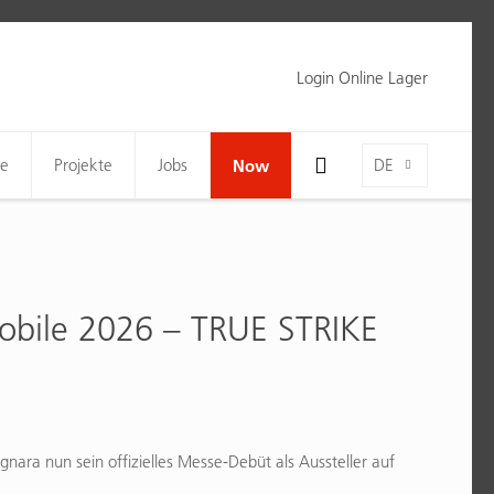
Login Online Lager
Toggle Search Bar Visibility For Wide Screens
Language-Toggle
ne
Projekte
Jobs
Now
DE
obile 2026 – TRUE STRIKE
nara nun sein offizielles Messe-Debüt als Aussteller auf