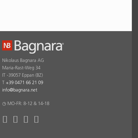
Nikolaus Bagnara AG
Maria-Rast-Weg 34
IT -39057 Eppan (BZ)
T
+39 0471 66 21 09
info
@
bagnara.net
◷ MO-FR: 8-12 & 14-18