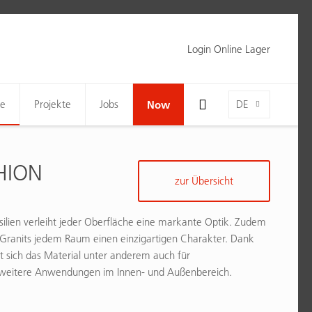
Login Online Lager
Toggle Search Bar Visibility For Wide Screens
Language-Toggle
ne
Projekte
Jobs
Now
DE
HION
zur Übersicht
ilien verleiht jeder Oberfläche eine markante Optik. Zudem
es Granits jedem Raum einen einzigartigen Charakter. Dank
t sich das Material unter anderem auch für
e weitere Anwendungen im Innen- und Außenbereich.