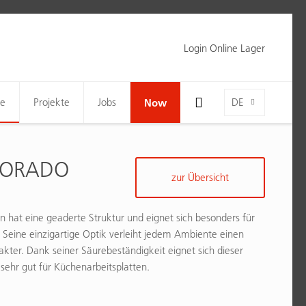
Login Online Lager
Toggle Search Bar Visibility For Wide Screens
Language-Toggle
ne
Projekte
Jobs
Now
DE
LORADO
zur Übersicht
en hat eine geaderte Struktur und eignet sich besonders für
eine einzigartige Optik verleiht jedem Ambiente einen
kter. Dank seiner Säurebeständigkeit eignet sich dieser
sehr gut für Küchenarbeitsplatten.