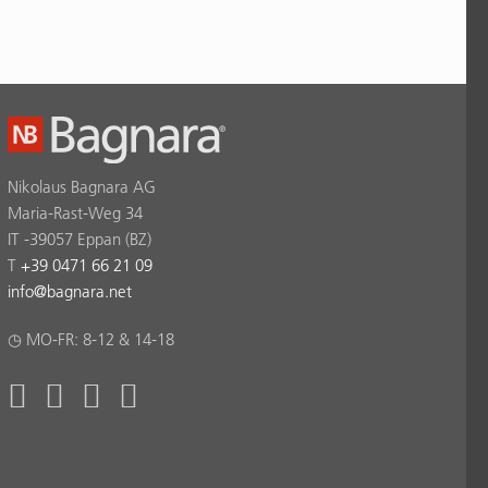
Nikolaus Bagnara AG
Maria-Rast-Weg 34
IT -39057 Eppan (BZ)
T
+39 0471 66 21 09
info
@
bagnara.net
◷ MO-FR: 8-12 & 14-18