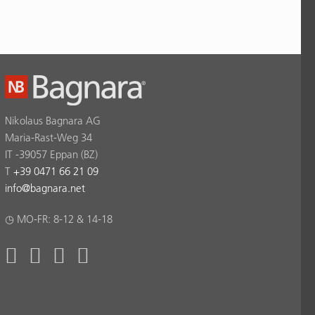
Nikolaus Bagnara AG
Maria-Rast-Weg 34
IT -39057 Eppan (BZ)
T
+39 0471 66 21 09
info
@
bagnara.net
◷ MO-FR: 8-12 & 14-18