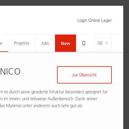
Login Online Lager
Toggle Search Bar Visibility For Wide Screens
Language-Toggle
ne
Projekte
Jobs
Now
DE
RNICO
zur Übersicht
en ist durch seine geaderte Struktur besonders geeignet für
 im Innen- und teilweise Außenbereich. Dank seiner
das Material unter anderem auch sehr gut als