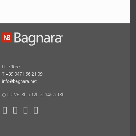
IT -39057
T
+39 0471 66 21 09
info
@
bagnara.net
◷ LU-VE: 8h à 12h et 14h à 18h