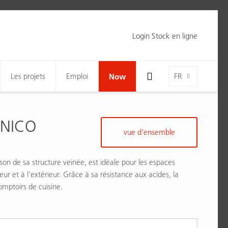
Login Stock en ligne
Toggle Search Bar Visibility For Wide Screens
Language-Toggle
Les projets
Emploi
Now
FR
RNICO
vue d'ensemble
aison de sa structure veinée, est idéale pour les espaces
eur et à l'extérieur. Grâce à sa résistance aux acides, la
mptoirs de cuisine.