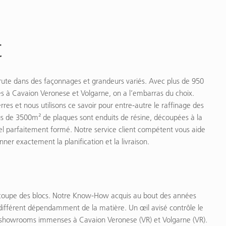
t
brute dans des façonnages et grandeurs variés. Avec plus de 950
es à Cavaion Veronese et Volgarne, on a l’embarras du choix.
res et nous utilisons ce savoir pour entre-autre le raffinage des
s de 3500m² de plaques sont enduits de résine, découpées à la
nel parfaitement formé. Notre service client compétent vous aide
ner exactement la planification et la livraison.
 découpe des blocs. Notre Know-How acquis au bout des années
s différent dépendamment de la matière. Un œil avisé contrôle le
s showrooms immenses à Cavaion Veronese (VR) et Volgarne (VR).