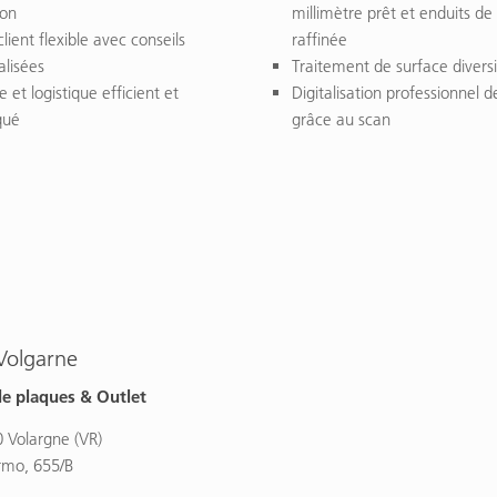
ion
millimètre prêt et enduits de
client flexible avec conseils
raffinée
lisées
Traitement de surface diversi
 et logistique efficient et
Digitalisation professionnel 
qué
grâce au scan
Volgarne
de plaques & Outlet
0 Volargne (VR)
rmo, 655/B