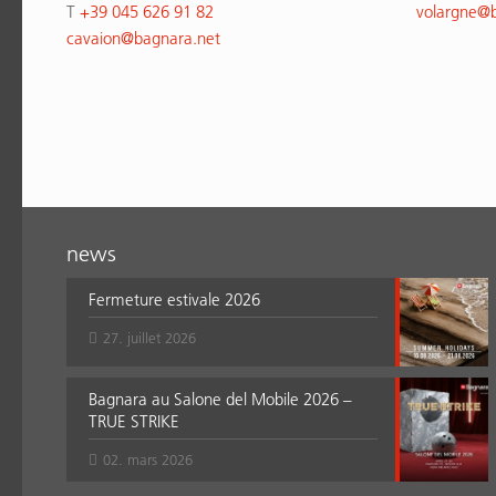
T
+39 045 626 91 82
volargne
@
cavaion
@
bagnara.net
news
Fermeture estivale 2026
27. juillet 2026
Bagnara au Salone del Mobile 2026 –
TRUE STRIKE
02. mars 2026