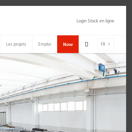
Login Stock en ligne
Toggle Search Bar Visibility For Wide Screens
Language-Toggle
Les projets
Emploi
Now
FR