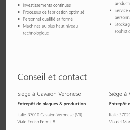
product
Investissements continues
Service 
Processus de fabrication optimisé
personna
Personnel qualifié et formé
Stockage
Machines au plus haut niveau
sophisti
technologique
Conseil et contact
Siège à Cavaion Veronese
Siège à 
Entrepôt de plaques & production
Entrepôt 
Italie-37010 Cavaion Veronese (VR)
Italie-3702
Viale Enrico Fermi, 8
Via del Ma