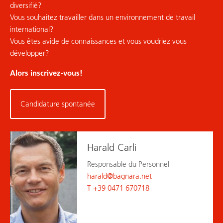
diversifié?
Vous souhaitez travailler dans un environnement de travail
international?
Vous êtes avide de connaissances et vous voudriez vous
développer?
Alors inscrivez-vous!
Candidature spontanée
Harald Carli
Responsable du Personnel
harald
@
bagnara.net
T +39 0471 670718