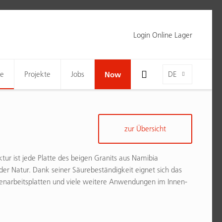
Login Online Lager
Toggle Search Bar Visibility For Wide Screens
Language-Toggle
ne
Projekte
Jobs
Now
DE
zur Übersicht
ur ist jede Platte des beigen Granits aus Namibia
 der Natur. Dank seiner Säurebeständigkeit eignet sich das
henarbeitsplatten und viele weitere Anwendungen im Innen-