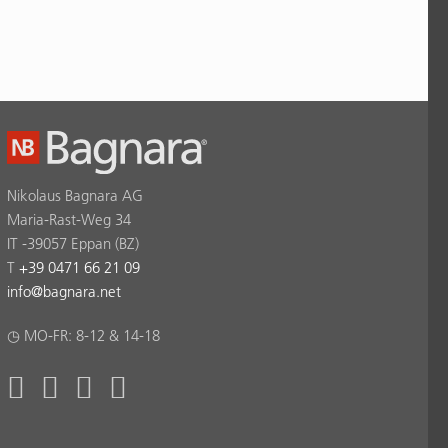
Nikolaus Bagnara AG
Maria-Rast-Weg 34
IT -39057 Eppan (BZ)
T
+39 0471 66 21 09
info
@
bagnara.net
◷ MO-FR: 8-12 & 14-18