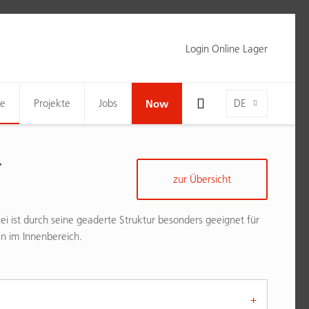
Login Online Lager
Toggle Search Bar Visibility For Wide Screens
Language-Toggle
ne
Projekte
Jobs
Now
DE
Y
zur Übersicht
i ist durch seine geaderte Struktur besonders geeignet für
n im Innenbereich.