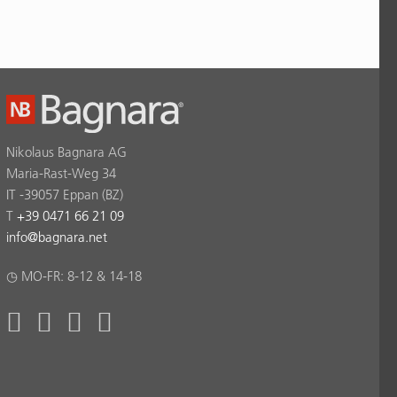
Nikolaus Bagnara AG
Maria-Rast-Weg 34
IT -39057 Eppan (BZ)
T
+39 0471 66 21 09
info
@
bagnara.net
◷ MO-FR: 8-12 & 14-18