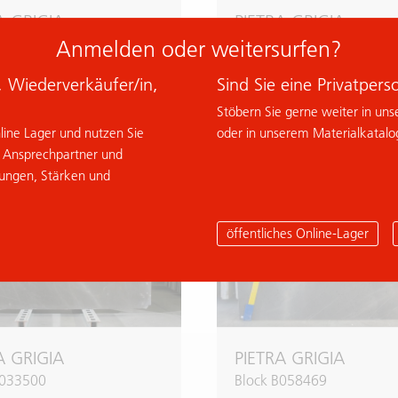
A GRIGIA
PIETRA GRIGIA
B020414
Block B024950
Anmelden oder weitersurfen?
n, Wiederverkäufer/in,
Sind Sie eine Privatpers
ur Anfrage hinzufügen
zur Anfrage hinzufüg
Stöbern Sie gerne weiter in uns
nline Lager und nutzen Sie
oder in unserem Materialkatalo
m Ansprechpartner und
sungen, Stärken und
% Deal
öffentliches Online-Lager
A GRIGIA
PIETRA GRIGIA
B033500
Block B058469