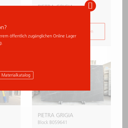
PIETRA GRIGIA
Block B027134
on?
en
zur Anfrage hinzufügen
erem öffentlich zugänglichen Online Lager
g.
Materialkatalog
PIETRA GRIGIA
Block B059641