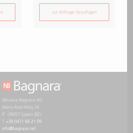
en
zur Anfrage hinzufügen
Nikolaus Bagnara AG
Maria-Rast-Weg 34
IT -39057 Eppan (BZ)
T
+39 0471 66 21 09
info
@
bagnara.net