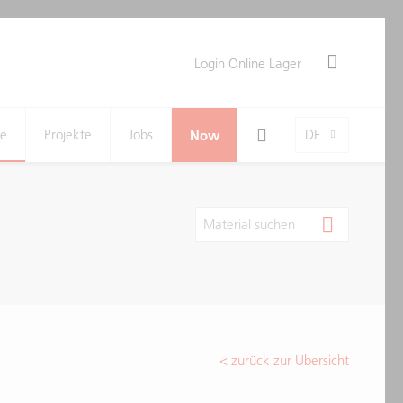
Login Online Lager
Search Toggle
Language-Toggle
ne
Projekte
Jobs
Now
DE
Material suchen
< zurück zur Übersicht