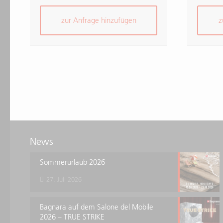
zur Anfrage hinzufügen
z
News
Sommerurlaub 2026
27. Juli 2026
Bagnara auf dem Salone del Mobile
2026 – TRUE STRIKE