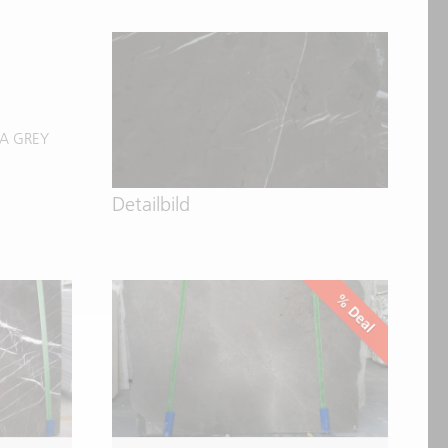
RA GREY
Detailbild
% Deal