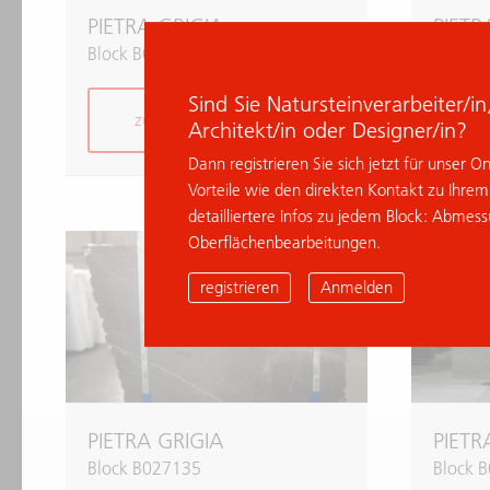
PIETRA GRIGIA
PIETR
Block B058309
Block 
Sind Sie Natursteinverarbeiter/i
zur Anfrage hinzufügen
z
Architekt/in oder Designer/in?
Dann registrieren Sie sich jetzt für unser O
Vorteile wie den direkten Kontakt zu Ihre
detailliertere Infos zu jedem Block: Abmes
Oberflächenbearbeitungen.
% Deal
registrieren
Anmelden
PIETRA GRIGIA
PIETR
Block B027135
Block 