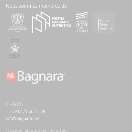
Nous sommes membres de
IT -39057
T
+39 0471 66 21 09
info
@
bagnara.net
◷ LU-VE: 8h à 12h et 14h à 18h