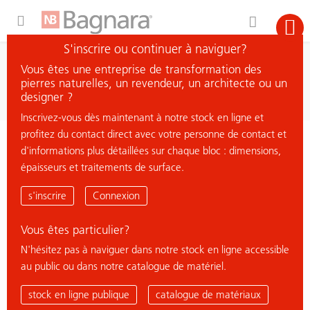
Expand Hidden Navigation Menu For More Options
S'inscrire ou continuer à naviguer?
recherche
Vous êtes une entreprise de transformation des
chercher matière
pierres naturelles, un revendeur, un architecte ou un
designer ?
Inscrivez-vous dès maintenant à notre stock en ligne et
profitez du contact direct avec votre personne de contact et
< retour à la vue d'ensemble
d'informations plus détaillées sur chaque bloc : dimensions,
épaisseurs et traitements de surface.
PIETRA GRIGIA
s'inscrire
Connexion
Vous êtes particulier?
N'hésitez pas à naviguer dans notre stock en ligne accessible
au public ou dans notre catalogue de matériel.
stock en ligne publique
catalogue de matériaux