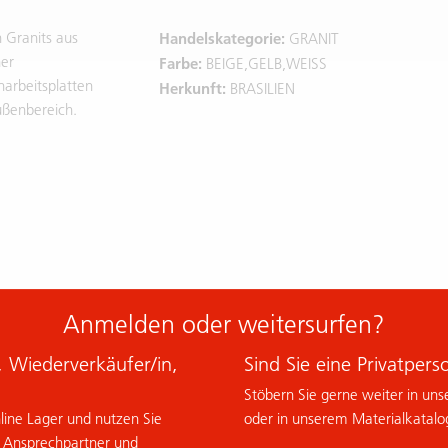
n Granits aus
Handelskategorie:
GRANIT
ner
Farbe:
BEIGE,GELB,WEISS
narbeitsplatten
Herkunft:
BRASILIEN
ußenbereich.
Anmelden oder weitersurfen?
n, Wiederverkäufer/in,
Sind Sie eine Privatpers
Stöbern Sie gerne weiter in uns
nline Lager und nutzen Sie
oder in unserem Materialkatalo
m Ansprechpartner und