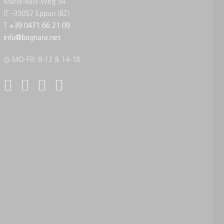
Maria-Rast-Weg 34
IT -39057 Eppan (BZ)
T
+39 0471 66 21 09
info
@
bagnara.net
◷ MO-FR: 8-12 & 14-18