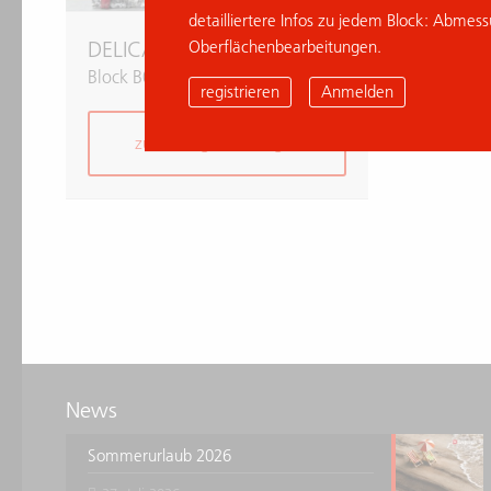
detailliertere Infos zu jedem Block: Abmes
Oberflächenbearbeitungen.
DELICATUS BEIGE
Block B035301/A
registrieren
Anmelden
zur Anfrage hinzufügen
News
Sommerurlaub 2026