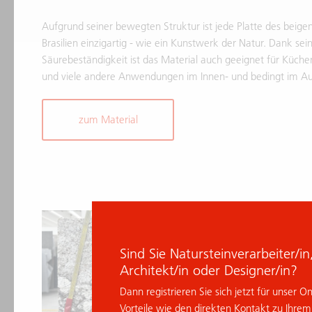
Aufgrund seiner bewegten Struktur ist jede Platte des beige
Brasilien einzigartig - wie ein Kunstwerk der Natur. Dank sei
Säurebeständigkeit ist das Material auch geeignet für Küche
und viele andere Anwendungen im Innen- und bedingt im A
zum Material
% Deal
Sind Sie Natursteinverarbeiter/i
Architekt/in oder Designer/in?
Dann registrieren Sie sich jetzt für unser O
Vorteile wie den direkten Kontakt zu Ihre