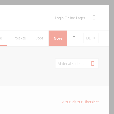
Login Online Lager
Search Toggle
Language-Toggle
ne
Projekte
Jobs
Now
DE
Material suchen
< zurück zur Übersicht