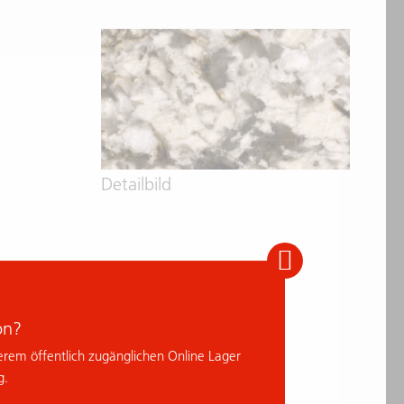
Detailbild
on?
erem öffentlich zugänglichen Online Lager
g.