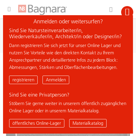
Expand Hidden Navigation Menu For More Options
Anmelden oder weitersurfen?
Suche
Sind Sie Natursteinverarbeiter/in,
Material suchen
Wiederverkäufer/in, Architekt/in oder Designer/in?
Dann registrieren Sie sich jetzt für unser Online Lager und
nutzen Sie Vorteile wie den direkten Kontakt zu Ihrem
Ansprechpartner und detailliertere Infos zu jedem Block:
< zurück zur Übersicht
Abmessungen, Stärken und Oberflächenbearbeitungen.
BALTIC GREEN
registrieren
Anmelden
Sind Sie eine Privatperson?
Stöbern Sie gerne weiter in unserem öffentlich zugänglichen
Online Lager oder in unserem Materialkatalog.
öffentliches Online-Lager
Materialkatalog