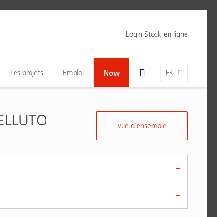
Login Stock en ligne
Toggle Search Bar Visibility For Wide Screens
Language-Toggle
Les projets
Emploi
Now
FR
ELLUTO
vue d'ensemble