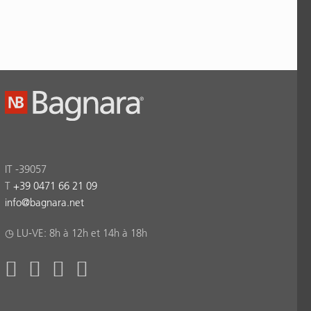
IT -39057
T
+39 0471 66 21 09
info
@
bagnara.net
◷ LU-VE: 8h à 12h et 14h à 18h