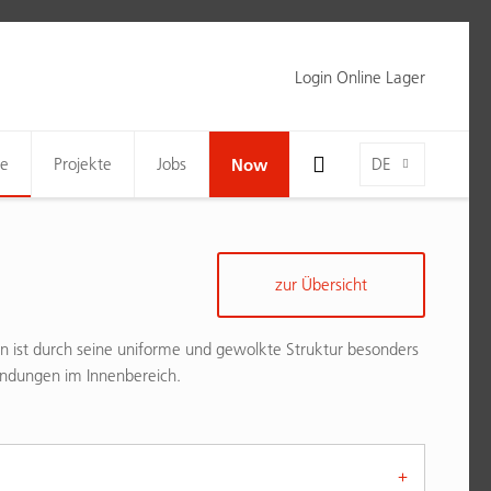
Login Online Lager
Toggle Search Bar Visibility For Wide Screens
Language-Toggle
ne
Projekte
Jobs
Now
DE
zur Übersicht
en ist durch seine uniforme und gewolkte Struktur besonders
endungen im Innenbereich.