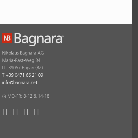
Nikolaus Bagnara AG
Maria-Rast-Weg 34
IT -39057 Eppan (BZ)
T
+39 0471 66 21 09
info
@
bagnara.net
◷ MO-FR: 8-12 & 14-18