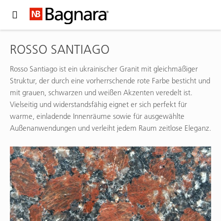
Expand Hidden Navigation Menu For More Options
ROSSO SANTIAGO
Rosso Santiago ist ein ukrainischer Granit mit gleichmäßiger
Struktur, der durch eine vorherrschende rote Farbe besticht und
mit grauen, schwarzen und weißen Akzenten veredelt ist.
Vielseitig und widerstandsfähig eignet er sich perfekt für
warme, einladende Innenräume sowie für ausgewählte
Außenanwendungen und verleiht jedem Raum zeitlose Eleganz.