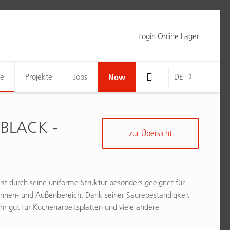
Login Online Lager
Toggle Search Bar Visibility For Wide Screens
Language-Toggle
ne
Projekte
Jobs
Now
DE
BLACK -
zur Übersicht
ist durch seine uniforme Struktur besonders geeignet für
nnen- und Außenbereich. Dank seiner Säurebeständigkeit
ehr gut für Küchenarbeitsplatten und viele andere