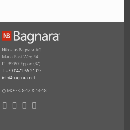
Nikolaus Bagnara AG
Maria-Rast-Weg 34
IT -39057 Eppan (BZ)
T
+39 0471 66 21 09
info
@
bagnara.net
◷ MO-FR: 8-12 & 14-18