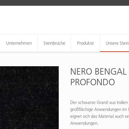
Unternehmen
Steinbrüche
Produkte
Unsere Stei
NERO BENGAL 
PROFONDO
Der schwarze Granit aus Indien 
großflächige Anwendungen im I
eignet sich das Material auch s
Anwendungen.