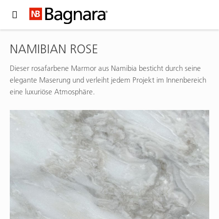
Expand Hidden Navigation Menu For More Options
NAMIBIAN ROSE
Dieser rosafarbene Marmor aus Namibia besticht durch seine
elegante Maserung und verleiht jedem Projekt im Innenbereich
eine luxuriöse Atmosphäre.