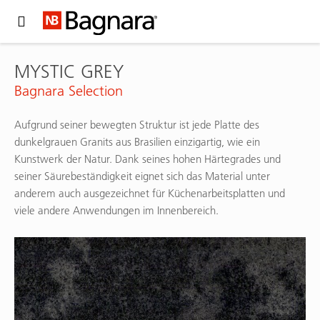
Expand Hidden Navigation Menu For More Options
MYSTIC GREY
Bagnara Selection
Aufgrund seiner bewegten Struktur ist jede Platte des
dunkelgrauen Granits aus Brasilien einzigartig, wie ein
Kunstwerk der Natur. Dank seines hohen Härtegrades und
seiner Säurebeständigkeit eignet sich das Material unter
anderem auch ausgezeichnet für Küchenarbeitsplatten und
viele andere Anwendungen im Innenbereich.