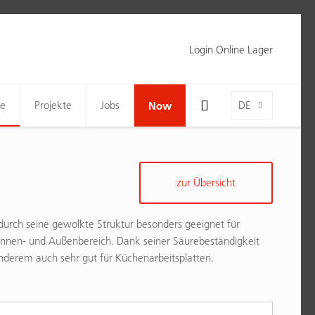
Login Online Lager
Toggle Search Bar Visibility For Wide Screens
Language-Toggle
ne
Projekte
Jobs
Now
DE
zur Übersicht
t durch seine gewolkte Struktur besonders geeignet für
nnen- und Außenbereich. Dank seiner Säurebeständigkeit
anderem auch sehr gut für Küchenarbeitsplatten.