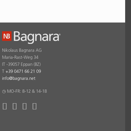
Nikolaus Bagnara AG
Maria-Rast-Weg 34
IT -39057 Eppan (BZ)
T
+39 0471 66 21 09
info
@
bagnara.net
◷ MO-FR: 8-12 & 14-18