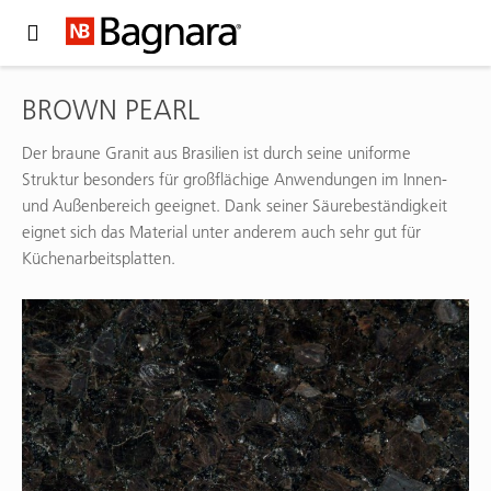
Expand Hidden Navigation Menu For More Options
BROWN PEARL
Der braune Granit aus Brasilien ist durch seine uniforme
Struktur besonders für großflächige Anwendungen im Innen-
und Außenbereich geeignet. Dank seiner Säurebeständigkeit
eignet sich das Material unter anderem auch sehr gut für
Küchenarbeitsplatten.